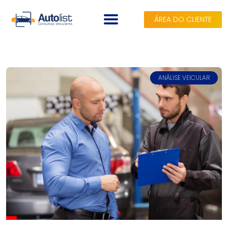
ÁREA DO CLIENTE
A AUTOLIST
CONSULTAS
ANÁLISE VEICULAR
PLANOS
SEGUROS
BLOG
CONTATO