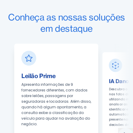
Conheça as nossas soluções
em destaque
Leilão Prime
IA Danos
Apresenta informações de 9
Descubra o gr
fornecedores diferentes, com dados
nas fotos dos 
sobre leilões, passagens por
utilizando inte
seguradoras e locadoras. Além disso,
analisar as 
quando há algum apontamento, a
identificar e cl
consulta exibe a classificação do
automaticame
veículo para ajudar na avaliação do
presente nas fo
negócio.
decisões de c