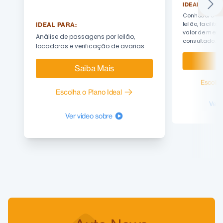
IDEAL PARA:
Conhecer o gr
leilão, facilita
IDEAL PARA:
valor de merc
Análise de passagens por leilão,
consultado.
locadoras e verificação de avarias
S
Saiba Mais
Escolha
Escolha o Plano Ideal
Ver 
Ver vídeo sobre