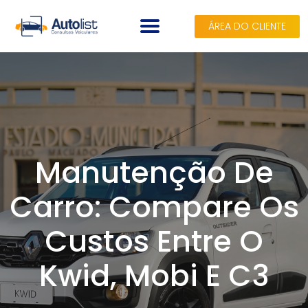
ÁREA DO CLIENTE
A AUTOLIST
CONSULTAS
PLANOS
Manutenção De
SEGUROS
Carro: Compare Os
BLOG
Custos Entre O
CONTATO
Kwid, Mobi E C3